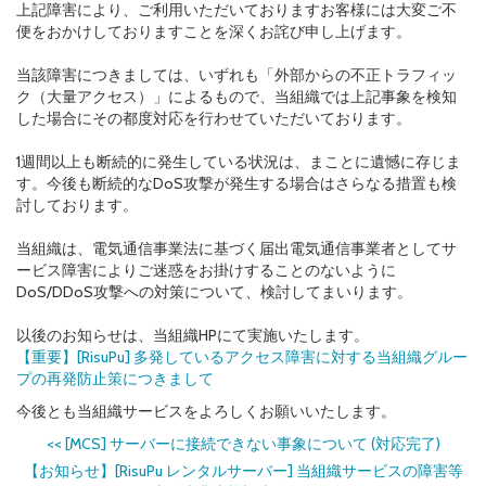
上記障害により、ご利用いただいておりますお客様には大変ご不
便をおかけしておりますことを深くお詫び申し上げます。
当該障害につきましては、いずれも「外部からの不正トラフィッ
ク（大量アクセス）」によるもので、当組織では上記事象を検知
した場合にその都度対応を行わせていただいております。
1週間以上も断続的に発生している状況は、まことに遺憾に存じま
す。今後も断続的なDoS攻撃が発生する場合はさらなる措置も検
討しております。
当組織は、電気通信事業法に基づく届出電気通信事業者としてサ
ービス障害によりご迷惑をお掛けすることのないように
DoS/DDoS攻撃への対策について、検討してまいります。
以後のお知らせは、当組織HPにて実施いたします。
【重要】[RisuPu] 多発しているアクセス障害に対する当組織グルー
プの再発防止策につきまして
今後とも当組織サービスをよろしくお願いいたします。
<<
[MCS] サーバーに接続できない事象について (対応完了)
【お知らせ】[RisuPu レンタルサーバー] 当組織サービスの障害等