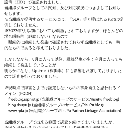
設備（ZBX）で確認されました。
当組織グループとしての関知、及び対応状況につきましてお知ら
せします。
※当組織が提供するサービスには、「SLA」等と呼ばれるものは提
供しておりません。
※2022年7月以前においても確認はされておりますが、ほとんどの
場合瞬時的（継続しない）なもので
断続的に継続した発生は確認されておらず当組織としても一時
的なものであると考えておりました。
しかしながら、8月に入って以降、継続発生が多く今月に入っても
継続して発生していることが
明らかになり、Uptime（稼働率）にも影響を及ぼしておりました
ので調査を行っておりました。
※現時点で障害とまでは認定しないものの事象発生と思われるド
メイン（FQDN）
freeblog.rspnet.jp (当組織グループのサービス/RisuPu freeblog)
blog.risupu.jp (当組織グループのサービス/RisuPu blog)
www.rpla.jp (当組織グループ/RisuPu Partner Linkage Association)
当組織グループで出来る範囲で調査を続けてまいりましたが、
原因と思われるログは出力されておらず当組織の権限では、