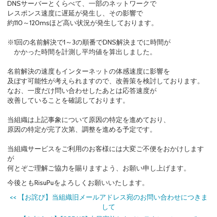
DNSサーバーとくらべて、一部のネットワークで
レスポンス速度に遅延が発生し、その影響で
約110～120msほど高い状況が発生しております。
※1回の名前解決で1～3の順番でDNS解決までに時間が
かかった時間を計測し平均値を算出しました。
名前解決の速度もインターネットの体感速度に影響を
及ぼす可能性が考えられますので、改善策を検討しております。
なお、一度だけ問い合わせしたあとは応答速度が
改善していることを確認しております。
当組織は上記事象について原因の特定を進めており、
原因の特定が完了次第、調整を進める予定です。
当組織サービスをご利用のお客様には大変ご不便をおかけします
が
何とぞご理解ご協力を賜りますよう、お願い申し上げます。
今後ともRisuPuをよろしくお願いいたします。
<<
【お詫び】当組織旧メールアドレス宛のお問い合わせにつきま
して