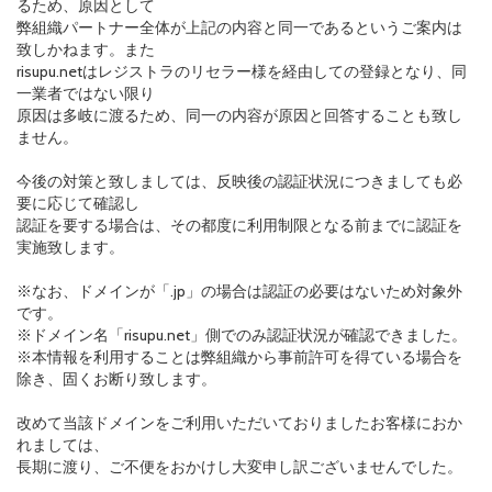
るため、原因として
弊組織パートナー全体が上記の内容と同一であるというご案内は
致しかねます。また
risupu.netはレジストラのリセラー様を経由しての登録となり、同
一業者ではない限り
原因は多岐に渡るため、同一の内容が原因と回答することも致し
ません。
今後の対策と致しましては、反映後の認証状況につきましても必
要に応じて確認し
認証を要する場合は、その都度に利用制限となる前までに認証を
実施致します。
※なお、ドメインが「.jp」の場合は認証の必要はないため対象外
です。
※ドメイン名「risupu.net」側でのみ認証状況が確認できました。
※本情報を利用することは弊組織から事前許可を得ている場合を
除き、固くお断り致します。
改めて当該ドメインをご利用いただいておりましたお客様におか
れましては、
長期に渡り、ご不便をおかけし大変申し訳ございませんでした。