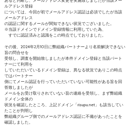
あると判断し、メールアドレス変更を実施致しましたが当該メー
ルアドレス登録
については、今回が初でメールアドレス認証は必須でしたが当該
メールアドレス
の認証に関するメールが関知できない状況でございました。
※当該ドメインでドメイン登録情報に利用していた為、
すでに認証済みと認識をこの時点でしておりました。
その後、2024年2月10日に弊組織パートナーより名前解決できない
旨の問合せを
受領し、調査を開始致しましたが本件ドメイン登録と当該パート
ナーにて利用を
していただいているドメイン登録は、異なる状況でありこの時点
ではパートナー
側にてメール認証を行っていただいていない可能性がある旨を回
答致しましたが
メールをお受け取りされていない旨の連絡を受領し、まず弊組織
ドメイン全体の
状況を確認したところ、上記ドメイン「risupu.net」も該当してい
たことが判明し
弊組織グループ側でのメールアドレス認証に不備があったことを
確認しました。