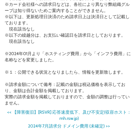
※カード会社様への請求日などは、各社により異なり弊組織グル
ープは知り得ないためご案内することができません。
※以下は、更新処理日決済のため請求日上は決済日として記載し
ております。
現在該当なし
※以下の繰越分は、お支払い確認日を請求日としております。
現在該当なし
※2024年01月より「ホスティング費用」から「インフラ費用」に
名称などを変更しました。
※１：公開できる状況となりましたら、情報を更新致します。
※請求金額について備考：記載の金額は税込価格を表示してお
り、金額は合計金額を掲載しております。
実際の請求金額を掲載しておりますので、金額の調整は行ってい
ません。
<<
【障害復旧】[RSVR] 応答速度低下、及び不安定(収容ホスト：
mh.rsw.jp)
2024年7月請求分 ドメイン費用 (未確定)
>>