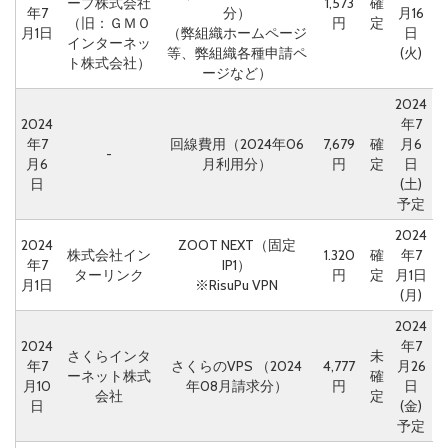
ープ株式会社
1,573
確
年7
分）
月16
（旧：ＧＭＯ
円
定
月1日
（弊組織ホームページ
日
インターネッ
等、弊組織各種申請ペ
(火)
ト株式会社）
ージなど）
2024
2024
年7
年7
回線費用（2024年06
7,679
確
月6
-
月6
月利用分）
円
定
日
日
(土)
予定
2024
2024
ZOOT NEXT（固定
株式会社イン
1.320
確
年7
年7
IP1）
ターリンク
円
定
月1日
月1日
※RisuPu VPN
(月)
2024
2024
年7
さくらインタ
未
年7
さくらのVPS （2024
4,777
月26
ーネット株式
確
月10
年08月請求分）
円
日
会社
定
日
(金)
予定