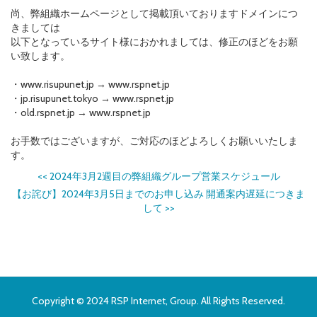
尚、弊組織ホームページとして掲載頂いておりますドメインにつ
きましては
以下となっているサイト様におかれましては、修正のほどをお願
い致します。
・www.risupunet.jp → www.rspnet.jp
・jp.risupunet.tokyo → www.rspnet.jp
・old.rspnet.jp → www.rspnet.jp
お手数ではございますが、ご対応のほどよろしくお願いいたしま
す。
<<
2024年3月2週目の弊組織グループ営業スケジュール
【お詫び】2024年3月5日までのお申し込み 開通案内遅延につきま
して
>>
Copyright © 2024 RSP Internet, Group. All Rights Reserved.