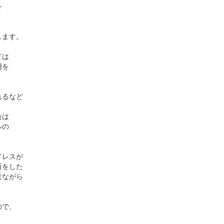
を
します。
ては
用を
れるなど
合は
ルの
ドレスが
断をした
意ながら
ので、