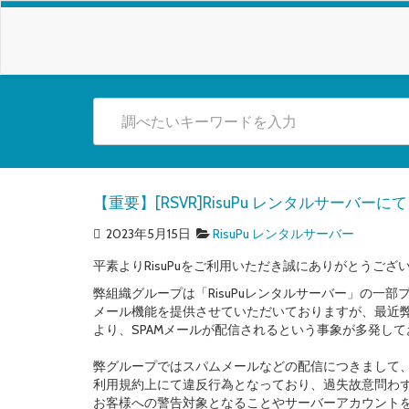
【重要】[RSVR]RisuPu レンタルサーバ
2023年5月15日
RisuPu レンタルサーバー
平素よりRisuPuをご利用いただき誠にありがとうござ
弊組織グループは「RisuPuレンタルサーバー」の一部
メール機能を提供させていただいておりますが、最近
より、SPAMメールが配信されるという事象が多発し
弊グループではスパムメールなどの配信につきまして
利用規約上にて違反行為となっており、過失故意問わ
お客様への警告対象となることやサーバーアカウント