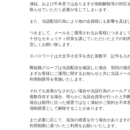
凍結、および不本意ではありますが強制解除等の対応
取らせていただく必要が生じてしまいます。
また、当該配信行為により他の会員様にも影響を及ぼ
つきまして、メールをご運用されるお客様につきまし
十分なセキュリティ対策を講じていただいた上での利
宜しくお願い致します。
※パスワードは大文字小文字を含む英数字、記号を入
弊組織グループは当該配信を確認した場合、初回の場
まずお客様にご運用に関するお知らせと共に当該メー
利用制限等を実施いたします。
それでも改善がなされない場合や当該行為のメールア
複数存在する場合、明らかに当該会員等が行ったと判
場合は順序に沿った措置ではなく凍結やご契約を不本
強制措置として解除することがあります。
また必要に応じて、追加の措置を行う場合があります
利用制限に基づいたご利用をお願いいたします。