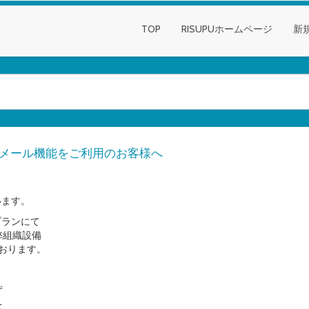
TOP
RISUPUホームページ
新
ーにてメール機能をご利用のお客様へ
います。
プランにて
弊組織設備
ております。
、
ず
を