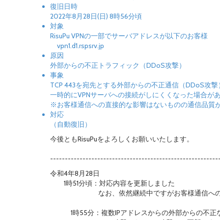
復旧日時
2022年8月28日(日) 8時56分頃
対象
RisuPu VPNの一部でサーバアドレスが以下のお客様
vpn1.d1.rspsrv.jp
原因
外部からの不正トラフィック（DDoS攻撃）
事象
TCP 443を宛先とする外部からの不正通信（DDoS攻
一時的にVPNサーバへの接続がしにくくなった場合が
※お客様通信への直接的な影響はないものの通信品質
対応
（自動復旧）
今後ともRisuPuをよろしくお願いいたします。
---------------------------------------------------------
令和4年8月28日
1時51分頃：対応内容を更新しました
なお、依然継続中ですがお客様通信への影
1時55分：複数IPアドレスからの外部からの不正