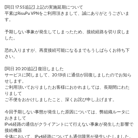
[同日 17:55追記] 上記の実施延期について
平素はRisuPu VPNをご利用頂きまして、誠にありがとうございま
す。
予期しない事象が発生してしまったため、接続経路を切り戻しま
した。
恐れ入りますが、再度接続可能になるまでもうしばらくお待ち下
さい。
[同日 20:20追記] 復旧しました
サービスに関しまして、20:13頃 に通信が回復しましたのでお知ら
せします。
ご利用頂いておりましたお客様におかれましては、長期間にわた
りまして
ご不便をおかけしましたこと、深くお詫び申し上げます。
今回予期しない事態が発生した原因については、弊組織ルータに
おきまして
IPv6経路の通信がクライアントにて行えない事象が発生した影響で
接続機器
全体において、IPv4経路についても通信障害が発生いたしました。