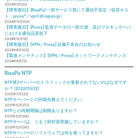
2025年1月12日
【障害復旧】[RisuPu] 一部サービス群にて通信不安定（収容ホス
ト：proxy*／vpn1.d1.rspsrv.jp）
2024年12月22日
【障害復旧】[Proxy] 監視データの一部欠測、及びプロキシサーバ
における通信品質低下
2024年12月5日
【障害復旧】[VPN／Proxy] 設備不具合のお知らせ
2024年8月10日
【緊急メンテナンス】[VPN／Proxy] ネットワークメンテナンス
2024年8月7日
RisuPu NTP
NTP第2サーバーのトラフィックが更新されてないのはなぜです
か？ (2022/03/22)
2022年3月22日
NTPサーバーとの同期先教えてください。
2021年12月27日
NTPとの同期間隔は制限ありますか？
2021年12月26日
NTPサーバは、うるう秒対策実施していますか？
2021年12月26日
NTPサーバーのソフトウェアは何を使ってますか？