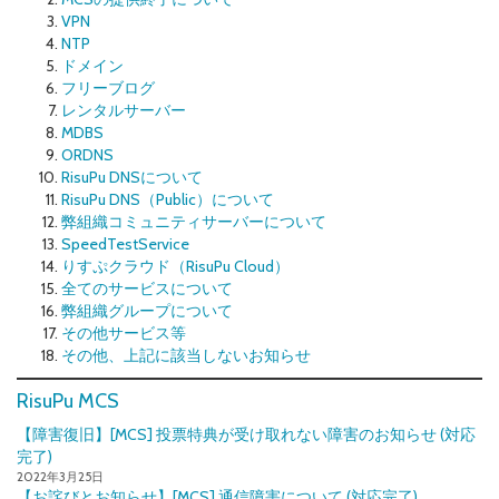
VPN
NTP
ドメイン
フリーブログ
レンタルサーバー
MDBS
ORDNS
RisuPu DNSについて
RisuPu DNS（Public）について
弊組織コミュニティサーバーについて
SpeedTestService
りすぷクラウド（RisuPu Cloud）
全てのサービスについて
弊組織グループについて
その他サービス等
その他、上記に該当しないお知らせ
RisuPu MCS
【障害復旧】[MCS] 投票特典が受け取れない障害のお知らせ (対応
完了)
2022年3月25日
【お詫びとお知らせ】[MCS] 通信障害について (対応完了)