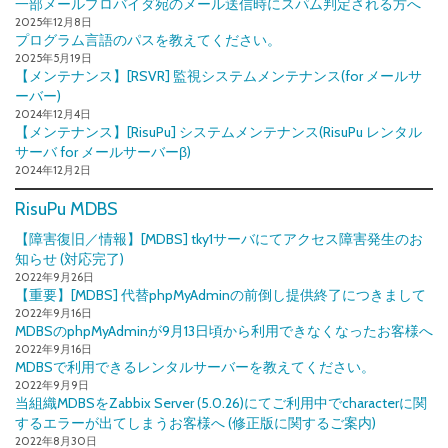
一部メールプロバイダ宛のメール送信時にスパム判定される方へ
2025年12月8日
プログラム言語のパスを教えてください。
2025年5月19日
【メンテナンス】[RSVR] 監視システムメンテナンス(for メールサ
ーバー)
2024年12月4日
【メンテナンス】[RisuPu] システムメンテナンス(RisuPu レンタル
サーバ for メールサーバーβ)
2024年12月2日
RisuPu MDBS
【障害復旧／情報】[MDBS] tky1サーバにてアクセス障害発生のお
知らせ (対応完了)
2022年9月26日
【重要】[MDBS] 代替phpMyAdminの前倒し提供終了につきまして
2022年9月16日
MDBSのphpMyAdminが9月13日頃から利用できなくなったお客様へ
2022年9月16日
MDBSで利用できるレンタルサーバーを教えてください。
2022年9月9日
当組織MDBSをZabbix Server (5.0.26)にてご利用中でcharacterに関
するエラーが出てしまうお客様へ (修正版に関するご案内)
2022年8月30日