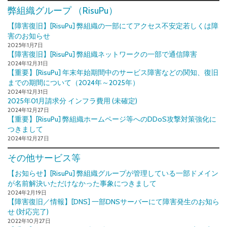
弊組織グループ （RisuPu）
【障害復旧】[RisuPu] 弊組織の一部にてアクセス不安定若しくは障
害のお知らせ
2025年1月7日
【障害復旧】[RisuPu] 弊組織ネットワークの一部で通信障害
2024年12月31日
【重要】[RisuPu] 年末年始期間中のサービス障害などの関知、復旧
までの期間について（2024年～2025年）
2024年12月31日
2025年01月請求分 インフラ費用 (未確定)
2024年12月27日
【重要】[RisuPu] 弊組織ホームページ等へのDDoS攻撃対策強化に
つきまして
2024年12月27日
その他サービス等
【お知らせ】[RisuPu] 弊組織グループが管理している一部ドメイン
が名前解決いただけなかった事象につきまして
2024年2月19日
【障害復旧／情報】[DNS] 一部DNSサーバーにて障害発生のお知ら
せ (対応完了)
2022年10月27日